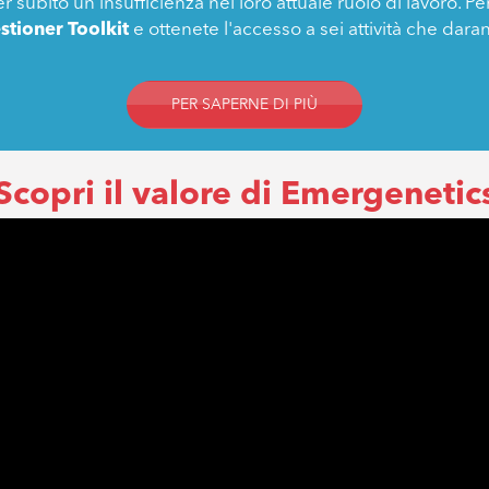
er subito un'insufficienza nel loro attuale ruolo di lavoro. P
stioner Toolkit
e ottenete l'accesso a sei attività che da
PER SAPERNE DI PIÙ
Scopri il valore di Emergenetic