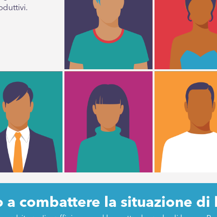
duttivi.
o a combattere la situazione di