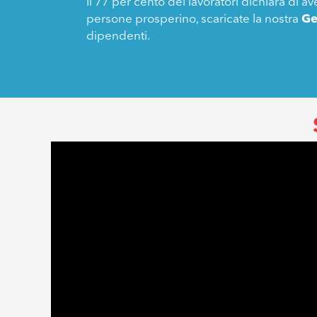
Il 77 per cento dei lavoratori dichiara di av
persone prosperino, scaricate la nostra
Ge
dipendenti.