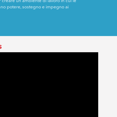
er creare un ambiente di lavoro in cui le
ranno potere, sostegno e impegno ai
s