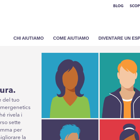
BLOG
SCOP
CHI AIUTIAMO
COME AIUTIAMO
DIVENTARE UN ES
ura.
e del tuo
 Emergenetics
é rivela i
rso sette
ramma per
gliorare la